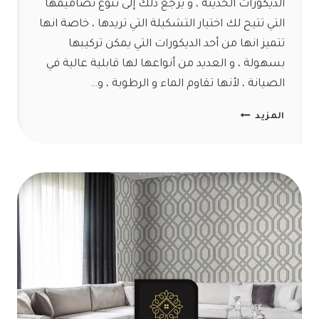
الديكورات الحديثة ، و يرجع ذلك إلى تنوع تصاميمها
التي تتيح لك اختيار التشكيلة التي تريدها ، خاصة انها
تتميز انها من أحد الديكورات التي يمكن تركيبها
بسهولة ، و العديد من أنواعها لها قابلية عالية في
الصيانة ، لأنها تقاوم الماء و الرطوبة ، و…
ديكورات
المزيد
ورق
جدران
مكة
ت:
0554047503
ورق
جدران
رخيص
بمكة