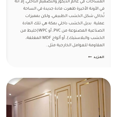
المساحات في عالم الديكور والتصميم الداخلي، إلا أنه
في الآونة الأخيرة ظهرت مادة جديدة في الساحة
تُحاكي شكل الخشب الطبيعي، ولكن بمميزات
عملية. بديل الخشب داخلي بمكة هي تلك المادة
الصناعية المصنوعة من PVC، أو WPC(خليط من
الخشب والبلاستيك)، أو ألواح MDF المغلفة،
المقاومة للعوامل الخارجية مثل…
تركيب
المزيد
بديل
الخشب
مكة
ت:
0554047503
بديل
الخشب
الجديد
مكة