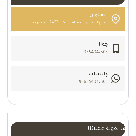
العنوان
شارع الحجون، الضيافة، مكة 24221، السعودية
جوال
0554047503
واتساب
966554047503
ما يقولة عملائنا