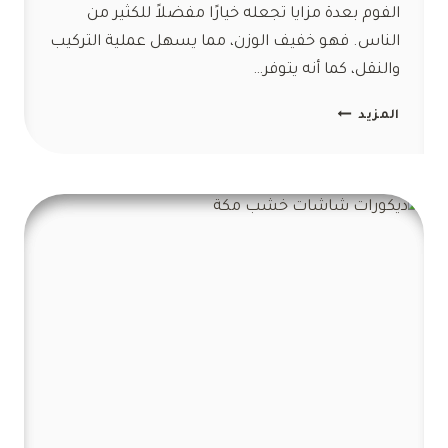
الفوم بعدة مزايا تجعله خيارًا مفضلاً للكثير من
الناس. فهو خفيف الوزن، مما يسهل عملية التركيب
والنقل، كما أنه يتوفر…
ديكورات
المزيد
فوم
للجدران
مكة
ت:
0554047503
تركيب
فوم
للجدران
مكة