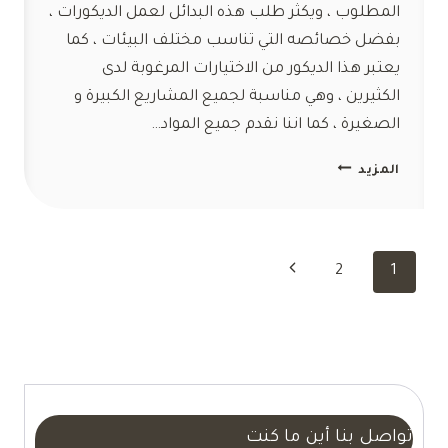
المطلوب ، ويكثر طلب هذه البدائل لعمل الديكورات ،
بفضل خصائصه التي تناسب مختلف البيئات ، كما
يعتبر هذا الديكور من الاختيارات المرغوبة لدى
الكثيرين ، وهي مناسبة لجميع المشاريع الكبيرة و
الصغيرة ، كما اننا نقدم جميع المواد…
تركيب
المزيد
بديل
الشيبورد
مكة
ت:
تنقل
الصفحة
2
1
0554047503
الصفحة
لوح
التالية
بديل
الشيبورد
في
مكة
تواصل بنا أين ما كنت