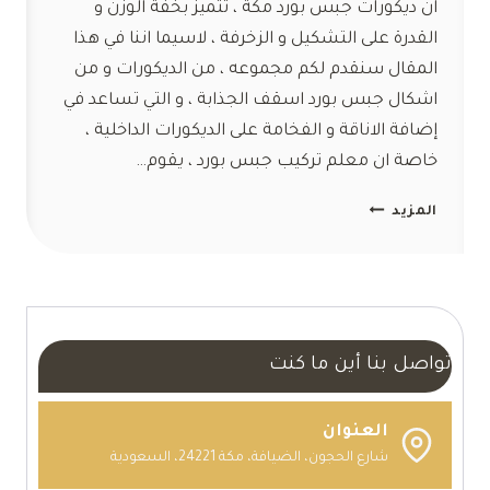
ان ديكورات جبس بورد مكة ، تتميز بخفة الوزن و
القدرة على التشكيل و الزخرفة ، لاسيما اننا في هذا
المقال سنقدم لكم مجموعه ، من الديكورات و من
اشكال جبس بورد اسقف الجذابة ، و التي تساعد في
إضافة الاناقة و الفخامة على الديكورات الداخلية ،
خاصة ان معلم تركيب جبس بورد ، يقوم…
ديكورات
المزيد
جبس
بورد
مكة
📞
0554047503
اسقف
تواصل بنا أين ما كنت
جبس
مستعار
العنوان
مكة
شارع الحجون، الضيافة، مكة 24221، السعودية
–
معلم