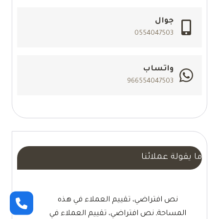
تركيب
جبس
جوال
بورد
0554047503
مكة
واتساب
966554047503
ما يقولة عملائنا
نص افتراضي، تقييم العملاء في هذه
المساحةـ نص افتراضي، تقييم العملاء في