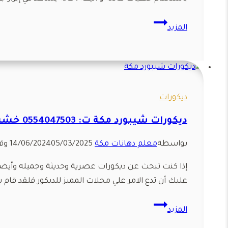
خلفيات
المزيد
تلفزيون
مكة
📞
0554047503
طاولات
ديكورات
شاشات
ديكورات شيبورد مكة ت: 0554047503 خشب شيبورد مكة – بديل شيبورد ديكور مكة
مكة
–
بواسطة
معلم دهانات مكة
05/03/2025
14/06/2024
وقت
ديكور
واجهات
إذا كنت تبحث عن ديكورات عصرية وحديثة وجميله وأيضا
تلفزيون
عليك أن تدع الامر علي محلات المميز للديكور فلقد ق
مكة
ديكورات
المزيد
شيبورد