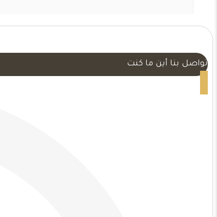
مكة
ت:
0554047503
خشب
شيبورد
تواصل بنا أين ما كنت
مكة
–
بديل
شيبورد
ديكور
مكة