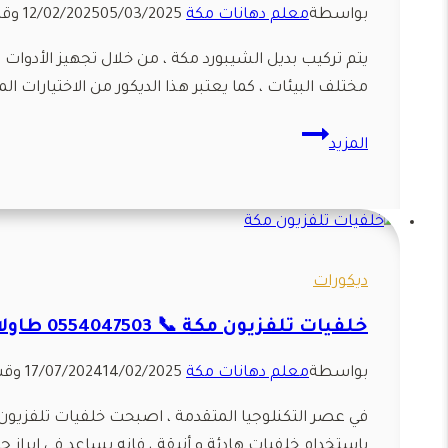
بواسطة
معلم دهانات مكة
05/03/2025
12/02/2025
وقت
مكة
يتم تركيب بديل الشيبورد مكة ، من خلال تجهيز الأدوات
مختلف البيئات ، كما يعتبر هذا الديكور من الاختيارات ال
تركيب
المزيد
بديل
الشيبورد
مكة
ت:
0554047503
ديكورات
لوح
خلفيات تلفزيون مكة 📞 0554047503 طاولات شاشات مكة – ديكور واجهات تلفزيون مكة
بديل
الشيبورد
بواسطة
معلم دهانات مكة
14/02/2025
17/07/2024
وقت
في
مكة
في عصر التكنلوجيا المتقدمة ، اصبحت خلفيات تلفزيون مك
باستخدام خلفيات هادئة و أنيقة ، فانه يساعد في إبرا