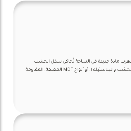
رة ظهرت مادة جديدة في الساحة تُحاكي شكل الخشب
الطبيعي، ولكن بمميزات عملية. بديل الخشب داخلي بمكة هي تلك المادة الصناعية المصنوعة من PVC، أو WPC(خليط من الخشب والبلاستيك)، أو ألواح MDF المغلفة، المقاومة