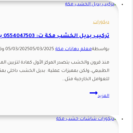
ديكورات
تركيب بديل الخشب مكة ت: 0554047503 بديل الخشب الجديد مكة
بواسطة
معلم دهانات مكة
05/03/2025
05/03/2025
وق
منذ قرون والخشب يتصدر المركز الأول كمادة لتزيين الم
للعوامل الخارجية مثل…
تركيب
المزيد
بديل
الخشب
مكة
ت: