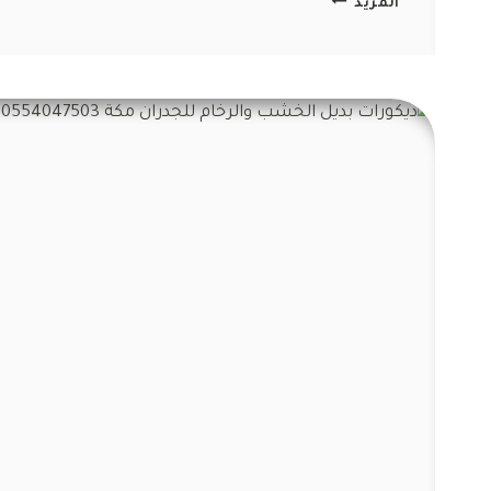
المزيد
تركيب
بديل
الرخام
مكة
ت:
0554047503
واجهات
بديل
رخام
مكة