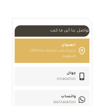
تواصل بنا أين ما كنت
العنوان
شارع الحجون، الضيافة، مكة 24221،
السعودية
جوال
0554047503
واتساب
966554047503