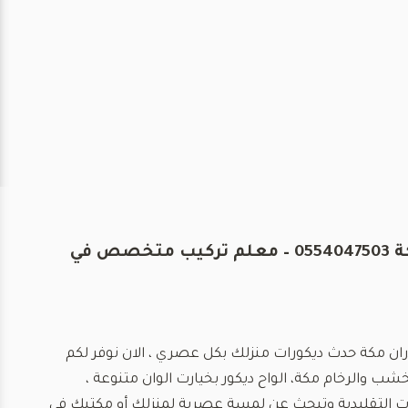
ديكورات بديل الخشب والرخام للجدران مكة 0554047503 – معلم تركيب متخصص في
ان مكة حدث ديكورات منزلك بكل عصري ، الان نوفر لكم
شب والرخام مكة، الواح ديكور بخيارت الوان متنوعة ،
ت التقليدية وتبحث عن لمسة عصرية لمنزلك أو مكتبك في