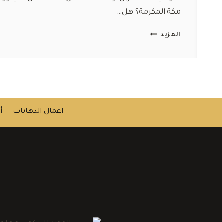
مكة المكرمة؟ هل…
ديكورات
المزيد
بديل
الخشب
والرخام
للجدران
مكة
0554047503
اعمال الدهانات
أ
–
معلم
تركيب
متخصص
في
الديكورات
بمكه