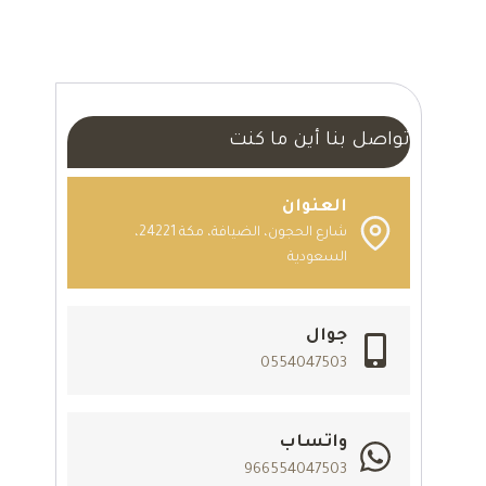
تواصل بنا أين ما كنت
العنوان
شارع الحجون، الضيافة، مكة 24221،
السعودية
جوال
0554047503
واتساب
966554047503