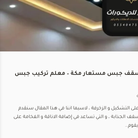
رات جبس بورد مكة 📞 0554047503 اسقف جبس مستعار مكة – معلم تركيب جبس
على التشكيل و الزخرفة ، لاسيما اننا في هذا المقال سنقدم
 الجذابة ، و التي تساعد في إضافة الاناقة و الفخامة على
يقوم…