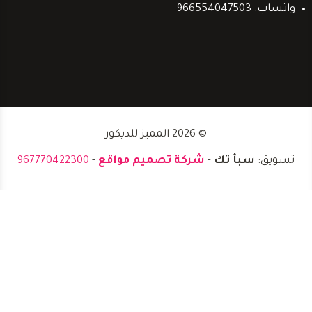
واتساب: 966554047503
© 2026 المميز للديكور
تسويق:
سبأ تك
-
شركة تصميم مواقع
-
967770422300
الرئيسية
تبديل
خدماتنا
القائمة
ترميم وتشطيب المباني
الفرعية
اعمال الدهانات
الديكورات