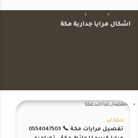
الرئيسية
»
المدونة
»
اشكال مرايا جدارية مكة
ديكورات
تفصيل مرايات مكة 📞 0554047503