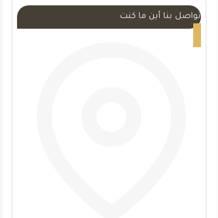
0554047503
تواصل بنا أين ما كنت
مرايا
كبيره
للحائط
مكة
–
تصاميم
مرايات
مداخل
مكة