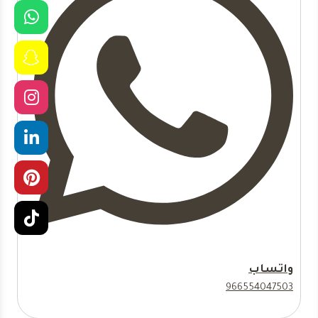
واتساب
966554047503