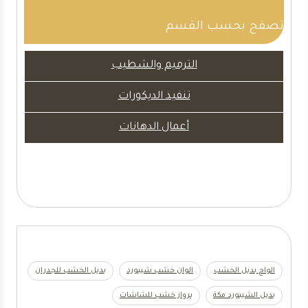
تصفح بحسب القسم
الترميم والشطيب
تنفيذ الديكورات
أعمال الدهانات
جدول اقسام خدماتنا
الواح بديل الخشب
الوان خشب شيبورد
بديل الخشب للجدران
بديل الشيبورد مكة
برواز خشب للشاشات