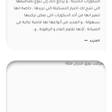
الديكورات الحديثة ، و يرجع ذلك إلى تنوع تصاميمها
التي تتيح لك اختيار التشكيلة التي تريدها ، خاصة انها
تتميز انها من أحد الديكورات التي يمكن تركيبها
بسهولة ، و العديد من أنواعها لها قابلية عالية في
الصيانة ، لأنها تقاوم الماء و الرطوبة ، و…
ديكورات
المزيد
ورق
جدران
مكة
ت:
0554047503
ورق
جدران
رخيص
بمكة